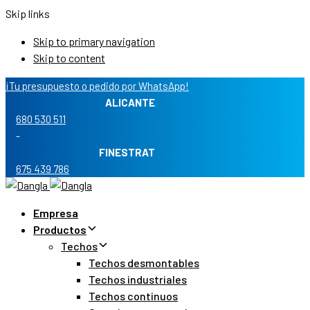
Skip links
Skip to primary navigation
Skip to content
¡Tu presupuesto o pedido por WhatsApp!
ALICANTE
680 530 511
-
FINESTRAT
675 439 786
Empresa
Productos
Techos
Techos desmontables
Techos industriales
Techos continuos