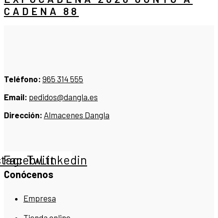
CADENA 88
Teléfono:
965 314 555
Email:
pedidos@dangla.es
Dirección:
Almacenes Dangla
stagram
Facebook
Twitter
Linkedin
Conócenos
Empresa
Tienda online