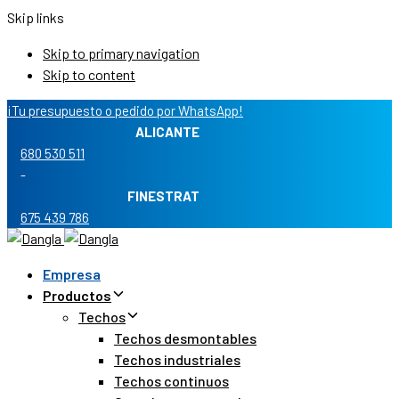
Skip links
Skip to primary navigation
Skip to content
¡Tu presupuesto o pedido por WhatsApp!
ALICANTE
680 530 511
-
FINESTRAT
675 439 786
Empresa
Productos
Techos
Techos desmontables
Techos industriales
Techos continuos