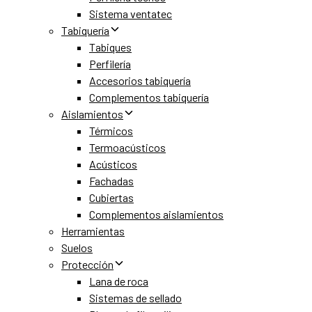
Sistema ventatec
Tabiquería
Tabiques
Perfilería
Accesorios tabiquería
Complementos tabiquería
Aislamientos
Térmicos
Termoacústicos
Acústicos
Fachadas
Cubiertas
Complementos aislamientos
Herramientas
Suelos
Protección
Lana de roca
Sistemas de sellado