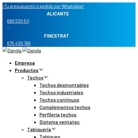
Skip
Skip
¡Tu presupuesto o pedido por WhatsApp!
links
to
ALICANTE
primary
680 530 511
navigation
-
Skip
FINESTRAT
to
675 439 786
content
Empresa
Productos
Techos
Techos desmontables
Techos industriales
Techos continuos
Complementos techos
Perfilería techos
Sistema ventatec
Tabiquería
Tabiques