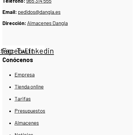
Teléfono:
965 314 555
Email:
pedidos@dangla.es
Dirección:
Almacenes Dangla
stagram
Facebook
Twitter
Linkedin
Conócenos
Empresa
Tienda online
Tarifas
Presupuestos
Almacenes
Noticias